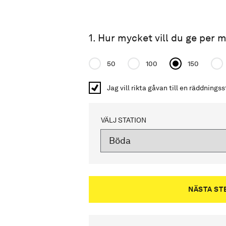
1. Hur mycket vill du ge per
Donation amount
50
100
150
Jag vill rikta gåvan till en räddnings
VÄLJ STATION