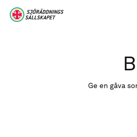
Hoppa till huvudinnehåll
Sjöräddningssällskapet
Länkstig
B
Ge en gåva som 