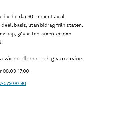
d vid cirka 90 procent av all
 ideell basis, utan bidrag från staten.
emskap, gåvor, testamenten och
d!
ta vår medlems- och givarservice.
r 08.00-17.00.
7-579 00 90