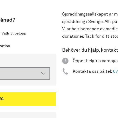
Sjöräddningssällskapet är me
 månad?
sjöräddning i Sverige. Allt på
Vi är helt beroende av medl
Valfritt belopp
donationer. Tack för ditt stö
station
Behöver du hjälp, kontak
Öppet helgfria vardaga
Kontakta oss på tel:
07