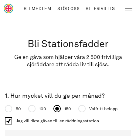
Hoppa till huvudinnehåll
BLI MEDLEM
STÖD OSS
BLI FRIVILLIG
Sjöräddningssällskapet
Länkstig
Bli Stationsfadder
Ge en gåva som hjälper våra 2 500 frivilliga
sjöräddare att rädda liv till sjöss.
1. Hur mycket vill du ge per månad?
Donation amount
50
100
150
Valfritt belopp
Jag vill rikta gåvan till en räddningsstation