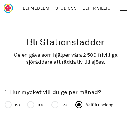
Hoppa till huvudinnehåll
BLI MEDLEM
STÖD OSS
BLI FRIVILLIG
Sjöräddningssällskapet
Länkstig
Bli Stationsfadder
Ge en gåva som hjälper våra 2 500 frivilliga
sjöräddare att rädda liv till sjöss.
1. Hur mycket vill du ge per månad?
Donation amount
50
100
150
Valfritt belopp