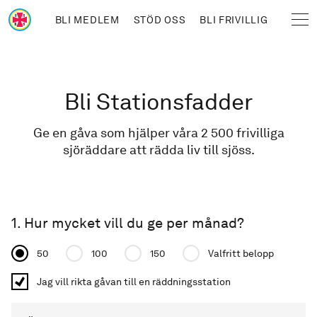
Hoppa till huvudinnehåll
BLI MEDLEM
STÖD OSS
BLI FRIVILLIG
Sjöräddningssällskapet
Länkstig
Bli Stationsfadder
Ge en gåva som hjälper våra 2 500 frivilliga
sjöräddare att rädda liv till sjöss.
1. Hur mycket vill du ge per månad?
Donation amount
50
100
150
Valfritt belopp
Jag vill rikta gåvan till en räddningsstation