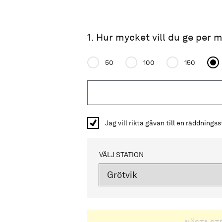
1. Hur mycket vill du ge per
Donation amount
50
100
150
Jag vill rikta gåvan till en räddnings
VÄLJ STATION