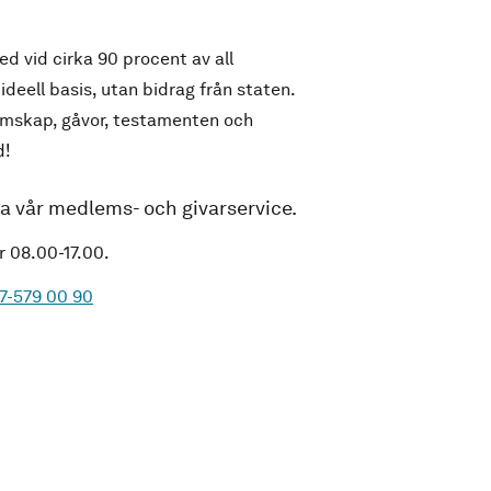
d vid cirka 90 procent av all
 ideell basis, utan bidrag från staten.
emskap, gåvor, testamenten och
d!
ta vår medlems- och givarservice.
r 08.00-17.00.
7-579 00 90