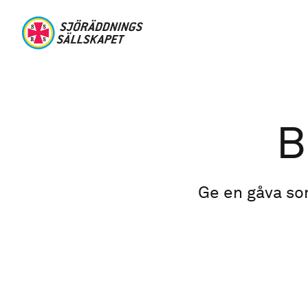
Hoppa till huvudinnehåll
Sjöräddningssällskapet
Länkstig
B
Ge en gåva som 