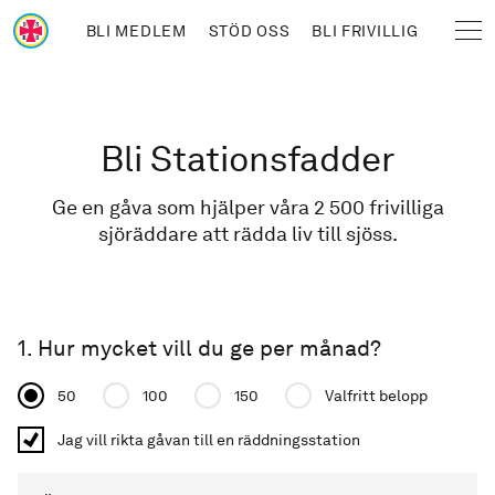
Hoppa till huvudinnehåll
BLI MEDLEM
STÖD OSS
BLI FRIVILLIG
Sjöräddningssällskapet
Länkstig
Bli Stationsfadder
Ge en gåva som hjälper våra 2 500 frivilliga
sjöräddare att rädda liv till sjöss.
1. Hur mycket vill du ge per månad?
Donation amount
50
100
150
Valfritt belopp
Jag vill rikta gåvan till en räddningsstation