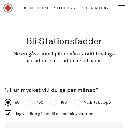
Hoppa till huvudinnehåll
BLI MEDLEM
STÖD OSS
BLI FRIVILLIG
Sjöräddningssällskapet
Länkstig
Bli Stationsfadder
Ge en gåva som hjälper våra 2 500 frivilliga
sjöräddare att rädda liv till sjöss.
1. Hur mycket vill du ge per månad?
Donation amount
50
100
150
Valfritt belopp
Jag vill rikta gåvan till en räddningsstation