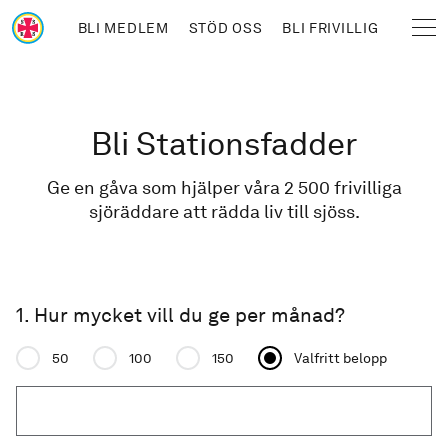
Hoppa till huvudinnehåll
BLI MEDLEM
STÖD OSS
BLI FRIVILLIG
Sjöräddningssällskapet
Länkstig
Bli Stationsfadder
Ge en gåva som hjälper våra 2 500 frivilliga
sjöräddare att rädda liv till sjöss.
1. Hur mycket vill du ge per månad?
Donation amount
50
100
150
Valfritt belopp