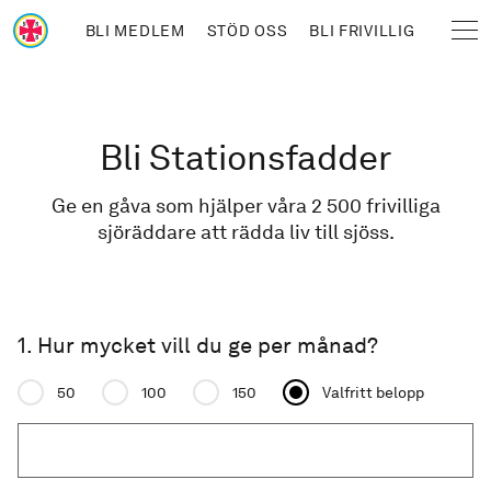
Hoppa till huvudinnehåll
BLI MEDLEM
STÖD OSS
BLI FRIVILLIG
Sjöräddningssällskapet
Länkstig
Bli Stationsfadder
Ge en gåva som hjälper våra 2 500 frivilliga
sjöräddare att rädda liv till sjöss.
1. Hur mycket vill du ge per månad?
Donation amount
50
100
150
Valfritt belopp