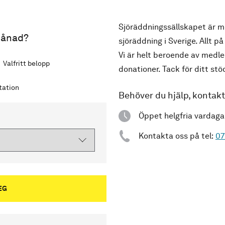
Sjöräddningssällskapet är me
 månad?
sjöräddning i Sverige. Allt på
Vi är helt beroende av medl
Valfritt belopp
donationer. Tack för ditt stö
station
Behöver du hjälp, kontak
Öppet helgfria vardaga
Kontakta oss på tel:
07