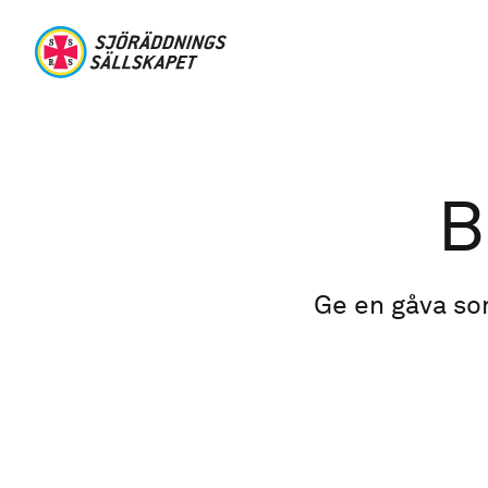
Hoppa till huvudinnehåll
Sjöräddningssällskapet
Länkstig
B
Ge en gåva som 