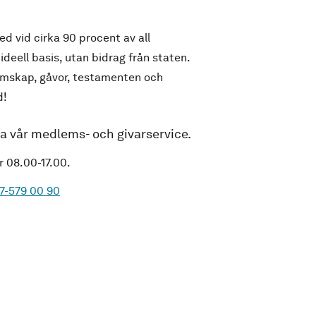
d vid cirka 90 procent av all
 ideell basis, utan bidrag från staten.
emskap, gåvor, testamenten och
d!
ta vår medlems- och givarservice.
r 08.00-17.00.
7-579 00 90