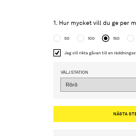
1. Hur mycket vill du ge per
Donation amount
50
100
150
Jag vill rikta gåvan till en räddnings
VÄLJ STATION