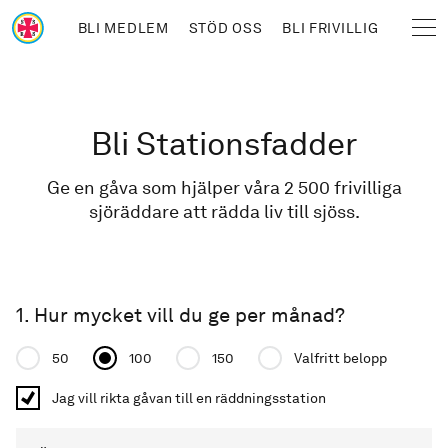
Hoppa till huvudinnehåll
BLI MEDLEM
STÖD OSS
BLI FRIVILLIG
Sjöräddningssällskapet
Länkstig
Bli Stationsfadder
Ge en gåva som hjälper våra 2 500 frivilliga
sjöräddare att rädda liv till sjöss.
1. Hur mycket vill du ge per månad?
Donation amount
50
100
150
Valfritt belopp
Jag vill rikta gåvan till en räddningsstation