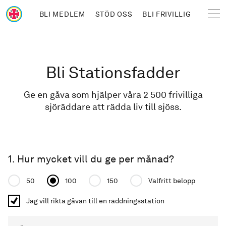
Hoppa till huvudinnehåll
BLI MEDLEM
STÖD OSS
BLI FRIVILLIG
Sjöräddningssällskapet
Länkstig
Bli Stationsfadder
Ge en gåva som hjälper våra 2 500 frivilliga
sjöräddare att rädda liv till sjöss.
1. Hur mycket vill du ge per månad?
Donation amount
50
100
150
Valfritt belopp
Jag vill rikta gåvan till en räddningsstation