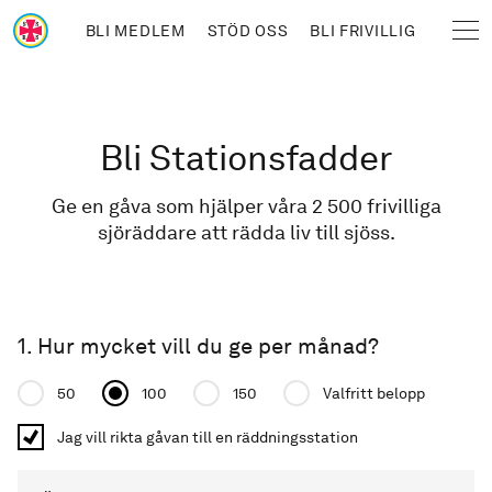
Hoppa till huvudinnehåll
BLI MEDLEM
STÖD OSS
BLI FRIVILLIG
Sjöräddningssällskapet
Länkstig
Bli Stationsfadder
Ge en gåva som hjälper våra 2 500 frivilliga
sjöräddare att rädda liv till sjöss.
1. Hur mycket vill du ge per månad?
Donation amount
50
100
150
Valfritt belopp
Jag vill rikta gåvan till en räddningsstation