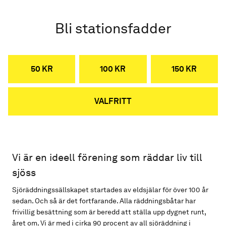
Bli stationsfadder
50 KR
100 KR
150 KR
VALFRITT
Vi är en ideell förening som räddar liv till
sjöss
Sjöräddningssällskapet startades av eldsjälar för över 100 år
sedan. Och så är det fortfarande. Alla räddningsbåtar har
frivillig besättning som är beredd att ställa upp dygnet runt,
året om. Vi är med i cirka 90 procent av all sjöräddning i