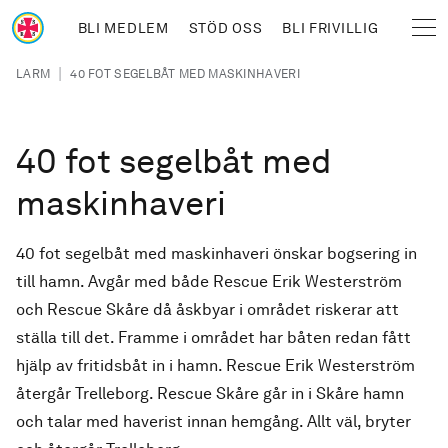
Hoppa till huvudinnehåll
BLI MEDLEM
STÖD OSS
BLI FRIVILLIG
Sjöräddningssällskapet
Länkstig
|
LARM
40 FOT SEGELBÅT MED MASKINHAVERI
40 fot segelbåt med
maskinhaveri
40 fot segelbåt med maskinhaveri önskar bogsering in
till hamn. Avgår med både Rescue Erik Westerström
och Rescue Skåre då åskbyar i området riskerar att
ställa till det. Framme i området har båten redan fått
hjälp av fritidsbåt in i hamn. Rescue Erik Westerström
återgår Trelleborg. Rescue Skåre går in i Skåre hamn
och talar med haverist innan hemgång. Allt väl, bryter