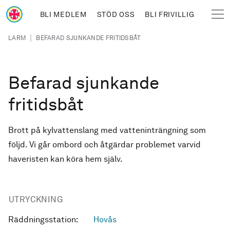
Hoppa till huvudinnehåll
BLI MEDLEM
STÖD OSS
BLI FRIVILLIG
Sjöräddningssällskapet
Länkstig
|
LARM
BEFARAD SJUNKANDE FRITIDSBÅT
Befarad sjunkande
fritidsbåt
Brott på kylvattenslang med vatteninträngning som
följd. Vi går ombord och åtgärdar problemet varvid
haveristen kan köra hem själv.
UTRYCKNING
Räddningsstation:
Hovås