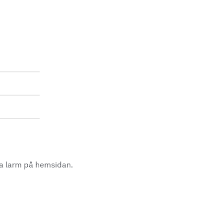
la larm på hemsidan.
.