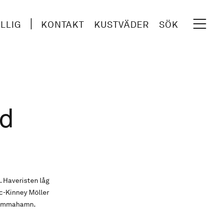
ILLIG
KONTAKT
KUSTVÄDER
SÖK
ed
. Haveristen låg
c-Kinney Möller
 hemmahamn.