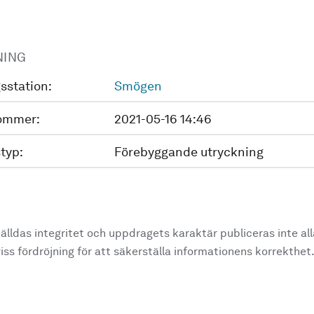
NING
sstation:
Smögen
ommer:
2021-05-16 14:46
typ:
Förebyggande utryckning
älldas integritet och uppdragets karaktär publiceras inte al
ss fördröjning för att säkerställa informationens korrekthet