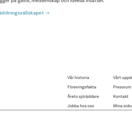
ger på gåvor, medlemskap och ideella insatser.
äddningssällskapet
Vår historia
Vårt uppd
Föreningsfakta
Pressrum
Årets sjöräddare
Kontakt
Jobba hos oss
Mina sido