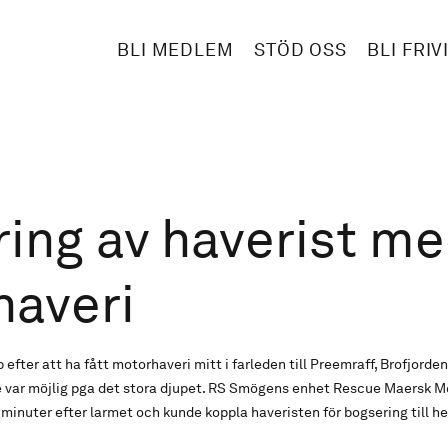
BLI MEDLEM
STÖD OSS
BLI FRIV
ing av haverist m
haveri
efter att ha fått motorhaveri mitt i farleden till Preemraff, Brofjorden
te var möjlig pga det stora djupet. RS Smögens enhet Rescue Maersk M
 minuter efter larmet och kunde koppla haveristen för bogsering till