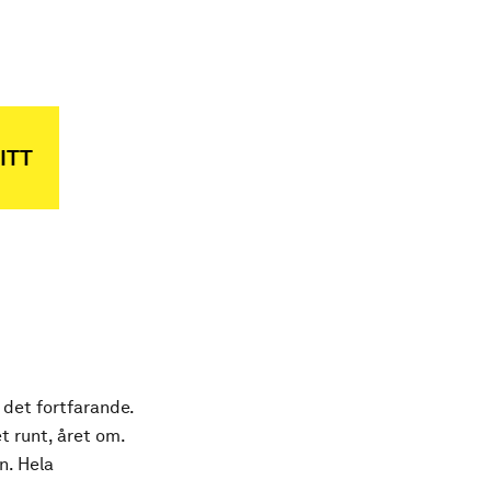
ITT
 det fortfarande.
t runt, året om.
n. Hela