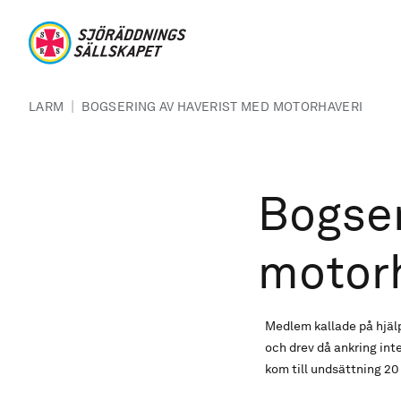
Hoppa till huvudinnehåll
Sjöräddningssällskapet
Länkstig
|
LARM
BOGSERING AV HAVERIST MED MOTORHAVERI
Bogser
motor
Medlem kallade på hjälp 
och drev då ankring in
kom till undsättning 20