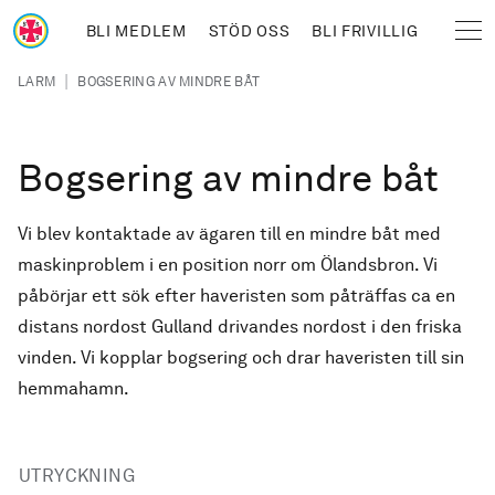
Hoppa till huvudinnehåll
BLI MEDLEM
STÖD OSS
BLI FRIVILLIG
Sjöräddningssällskapet
Länkstig
|
LARM
BOGSERING AV MINDRE BÅT
Bogsering av mindre båt
Vi blev kontaktade av ägaren till en mindre båt med
maskinproblem i en position norr om Ölandsbron. Vi
påbörjar ett sök efter haveristen som påträffas ca en
distans nordost Gulland drivandes nordost i den friska
vinden. Vi kopplar bogsering och drar haveristen till sin
hemmahamn.
UTRYCKNING