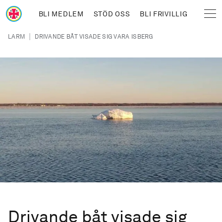
Hoppa till huvudinnehåll
BLI MEDLEM
STÖD OSS
BLI FRIVILLIG
Sjöräddningssällskapet
Länkstig
|
LARM
DRIVANDE BÅT VISADE SIG VARA ISBERG
Drivande båt visade sig