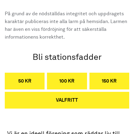
På grund av de nödställdas integritet och uppdragets
karaktär publiceras inte alla larm på hemsidan. Larmen
har även en viss fördröjning för att säkerställa
informationens korrekthet.
Bli stationsfadder
50 KR
100 KR
150 KR
VALFRITT
Vi är en ideell förening som räddar liv till