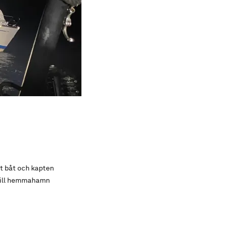
att båt och kapten
r till hemmahamn