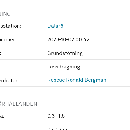
NING
sstation:
Dalarö
ommer:
2023-10-02 00:42
:
Grundstötning
Lossdragning
Rescue Ronald Bergman
enheter:
ÖRHÅLLANDEN
a:
0.3 - 1.5
0 - 0.2 m