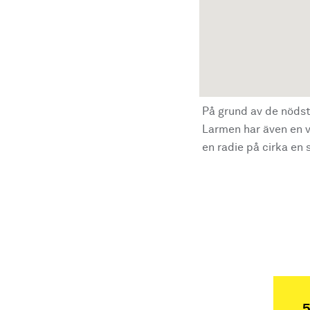
På grund av de nödst
Larmen har även en vi
en radie på cirka en s
5