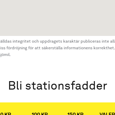
älldas integritet och uppdragets karaktär publiceras inte al
ss fördröjning för att säkerställa informationens korrekthet.
jömil.
Bli stationsfadder
0 KR
100 KR
150 KR
VALFR