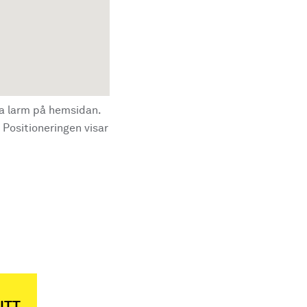
la larm på hemsidan.
 Positioneringen visar
ITT