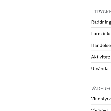
UTRYCK
Räddning
Larm ink
Händelse
Aktivitet:
Utsända 
VÄDERF
Vindstyrk
Våghöjd: