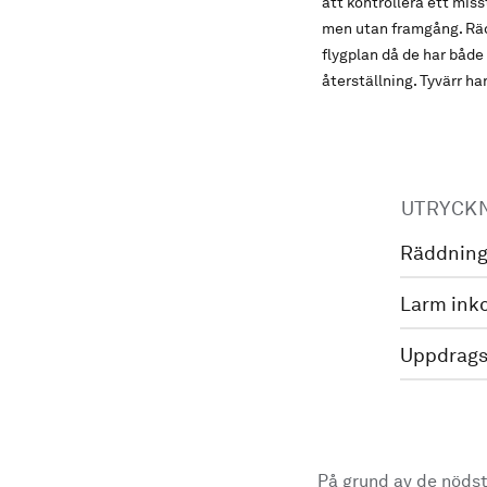
att kontrollera ett mis
men utan framgång. Räd
flygplan då de har både
återställning. Tyvärr ha
UTRYCK
Räddning
Larm ink
Uppdrags
På grund av de nödst