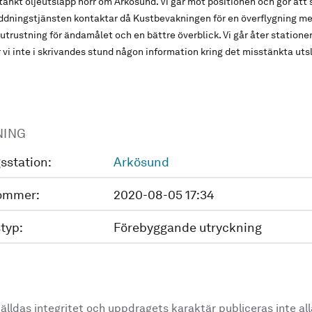
stänkt oljeutsläpp norr om Arkösund. Vi går mot positionen och gör att
dningstjänsten kontaktar då Kustbevakningen för en överflygning me
 utrustning för ändamålet och en bättre överblick. Vi går åter statione
r vi inte i skrivandes stund någon information kring det misstänkta uts
NING
sstation:
Arkösund
ommer:
2020-08-05 17:34
typ:
Förebyggande utryckning
älldas integritet och uppdragets karaktär publiceras inte al