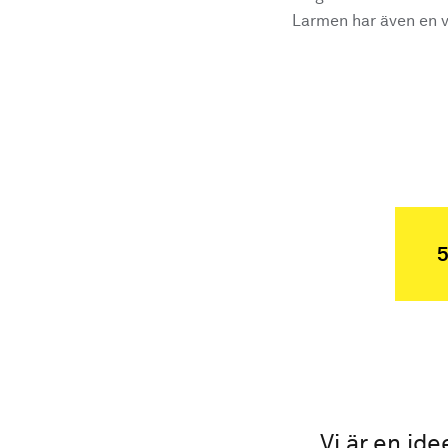
Larmen har även en vi
5
Vi är en ide