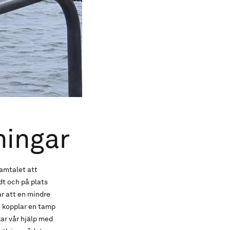
ningar
samtalet att
t och på plats
ar att en mindre
h kopplar en tamp
ar vår hjälp med