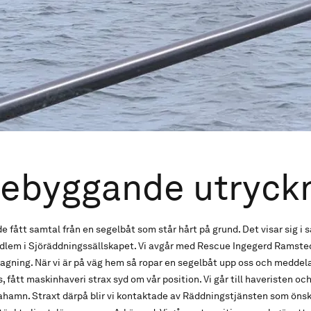
rebyggande utryck
e fått samtal från en segelbåt som står hårt på grund. Det visar sig i 
lem i Sjöräddningssällskapet. Vi avgår med Rescue Ingegerd Ramsted
ragning. När vi är på väg hem så ropar en segelbåt upp oss och meddel
 fått maskinhaveri strax syd om vår position. Vi går till haveristen oc
ahamn. Straxt därpå blir vi kontaktade av Räddningstjänsten som önsk