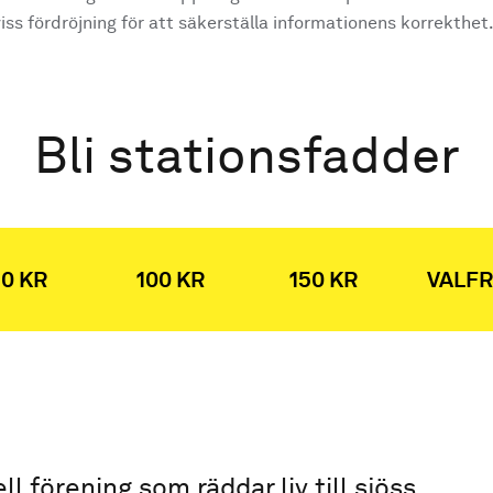
ss fördröjning för att säkerställa informationens korrekthet
Bli stationsfadder
0 KR
100 KR
150 KR
VALFR
ell förening som räddar liv till sjöss