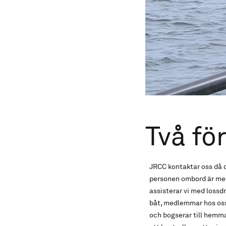
Två fö
JRCC kontaktar oss då d
personen ombord är med
assisterar vi med lossd
båt, medlemmar hos oss,
och bogserar till hemm