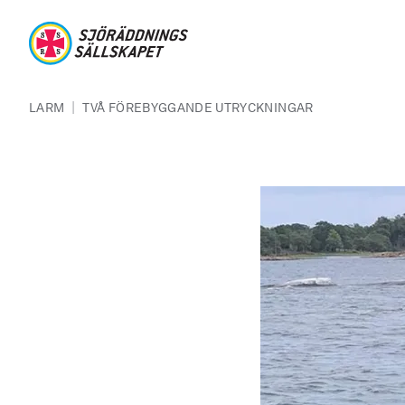
Hoppa till huvudinnehåll
Sjöräddningssällskapet
Länkstig
|
LARM
TVÅ FÖREBYGGANDE UTRYCKNINGAR