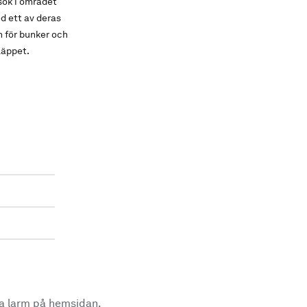
 sök i området
d ett av deras
n för bunker och
läppet.
la larm på hemsidan.