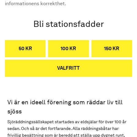
informationens korrekthet.
Bli stationsfadder
50 KR
100 KR
150 KR
VALFRITT
Vi är en ideell förening som räddar liv till
sjöss
Sjöräddningssällskapet startades av eldsjälar för över 100 år
sedan. Och så är det fortfarande. Alla räddningsbåtar har
frivillig besättning som är beredd att ställa upp dygnet runt,