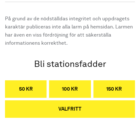
På grund av de nödställdas integritet och uppdragets
karaktär publiceras inte alla larm på hemsidan. Larmen
har även en viss fördröjning för att säkerställa
informationens korrekthet.
Bli stationsfadder
50 KR
100 KR
150 KR
VALFRITT