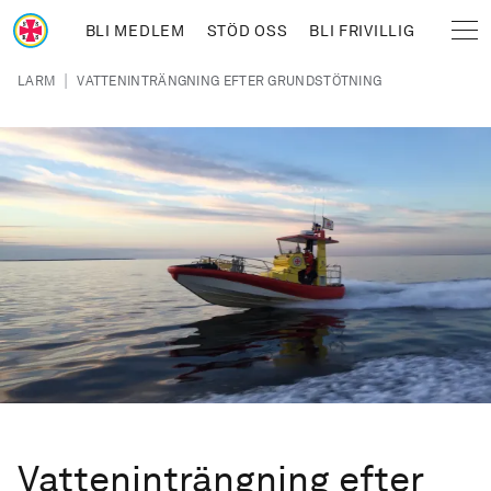
Hoppa till huvudinnehåll
BLI MEDLEM
STÖD OSS
BLI FRIVILLIG
Sjöräddningssällskapet
Länkstig
|
LARM
VATTENINTRÄNGNING EFTER GRUNDSTÖTNING
Vatteninträngning efter