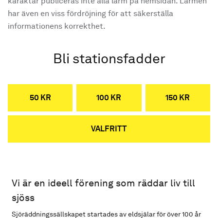
karaktär publiceras inte alla larm på hemsidan. Larmen
har även en viss fördröjning för att säkerställa
informationens korrekthet.
Bli stationsfadder
50 KR
100 KR
150 KR
VALFRITT
Vi är en ideell förening som räddar liv till
sjöss
Sjöräddningssällskapet startades av eldsjälar för över 100 år