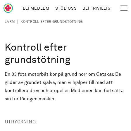
Hoppa till huvudinnehåll
BLI MEDLEM
STÖD OSS
BLI FRIVILLIG
Sjöräddningssällskapet
Länkstig
|
LARM
KONTROLL EFTER GRUNDSTÖTNING
Kontroll efter
grundstötning
En 33 fots motorbåt kör på grund norr om Getskär. De
glider av grundet själva, men vi hjälper till med att
kontrollera drev och propeller. Medlemen kan fortsätta
sin tur för egen maskin.
UTRYCKNING