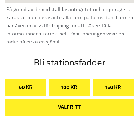
På grund av de nödställdas integritet och uppdragets
karaktär publiceras inte alla larm på hemsidan. Larmen
har även en viss fördröjning för att säkerställa
informationens korrekthet. Positioneringen visar en
radie på cirka en sjömil.
Bli stationsfadder
50 KR
100 KR
150 KR
VALFRITT