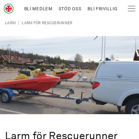
Hoppa till huvudinnehåll
BLI MEDLEM
STÖD OSS
BLI FRIVILLIG
Sjöräddningssällskapet
Länkstig
|
LARM
LARM FÖR RESCUERUNNER
Larm för Rescuerunner