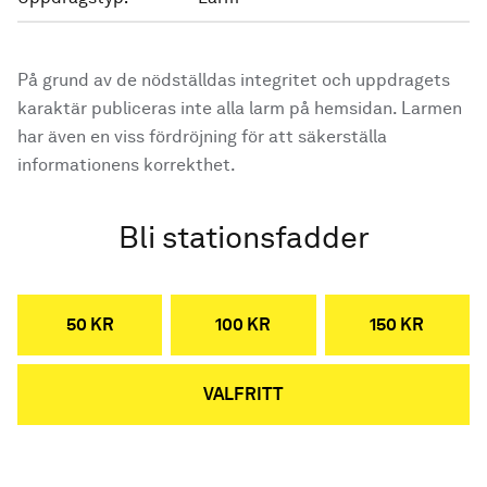
På grund av de nödställdas integritet och uppdragets
karaktär publiceras inte alla larm på hemsidan. Larmen
har även en viss fördröjning för att säkerställa
informationens korrekthet.
Bli stationsfadder
50 KR
100 KR
150 KR
VALFRITT