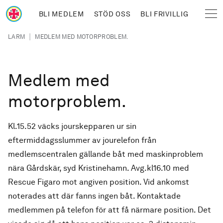
Hoppa till huvudinnehåll
BLI MEDLEM
STÖD OSS
BLI FRIVILLIG
Sjöräddningssällskapet
Länkstig
|
LARM
MEDLEM MED MOTORPROBLEM.
Medlem med
motorproblem.
Kl.15.52 väcks jourskepparen ur sin
eftermiddagsslummer av jourelefon från
medlemscentralen gällande båt med maskinproblem
nära Gårdskär, syd Kristinehamn. Avg.kl16.10 med
Rescue Figaro mot angiven position. Vid ankomst
noterades att där fanns ingen båt. Kontaktade
medlemmen på telefon för att få närmare position. Det