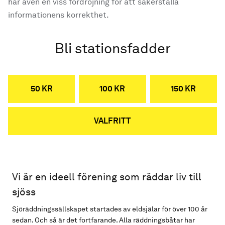
har även en viss fördröjning för att säkerställa
informationens korrekthet.
Bli stationsfadder
50 KR
100 KR
150 KR
VALFRITT
Vi är en ideell förening som räddar liv till
sjöss
Sjöräddningssällskapet startades av eldsjälar för över 100 år
sedan. Och så är det fortfarande. Alla räddningsbåtar har