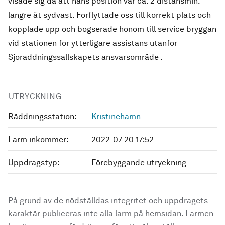
visade sig då att hans position var ca. 2 distansmin.
längre åt sydväst. Förflyttade oss till korrekt plats och
kopplade upp och bogserade honom till service bryggan
vid stationen för ytterligare assistans utanför
Sjöräddningssällskapets ansvarsområde .
UTRYCKNING
Räddningsstation:
Kristinehamn
Larm inkommer:
2022-07-20 17:52
Uppdragstyp:
Förebyggande utryckning
På grund av de nödställdas integritet och uppdragets
karaktär publiceras inte alla larm på hemsidan. Larmen