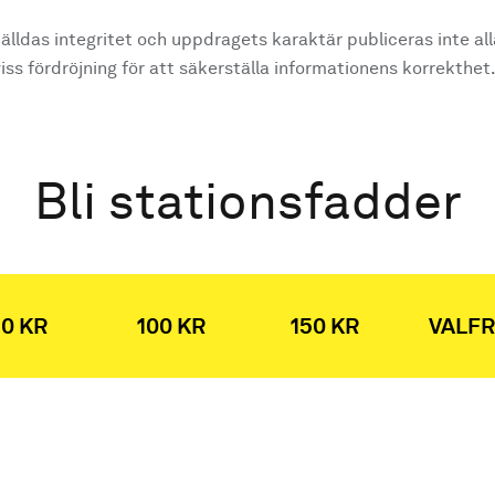
älldas integritet och uppdragets karaktär publiceras inte al
ss fördröjning för att säkerställa informationens korrekthet
Bli stationsfadder
0 KR
100 KR
150 KR
VALFR