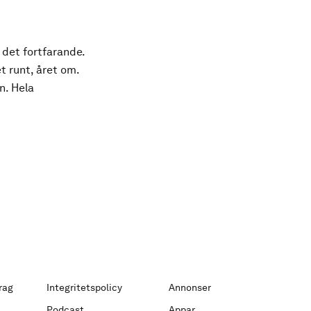
 det fortfarande.
t runt, året om.
n. Hela
rag
Integritetspolicy
Annonser
Podcast
Appar