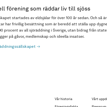
ell förening som räddar liv till sjöss
kapet startades av eldsjälar för över 100 år sedan. Och så är
ar har frivillig besättning som är beredd att ställa upp dygne
90 procent av all sjöräddning i Sverige, utan bidrag från state
ger på gåvor, medlemskap och ideella insatser.
äddningssällskapet
Vår historia
Vårt uppd
Föreningsfakta
Pressrum