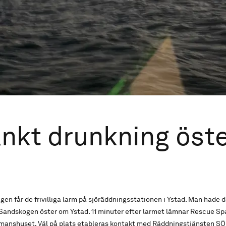
nkt drunkning öst
en får de frivilliga larm på sjöräddningsstationen i Ystad. Man hade d
i Sandskogen öster om Ystad. 11 minuter efter larmet lämnar Rescue S
jömanshuset. Väl på plats etableras kontakt med Räddningstjänsten SÖ