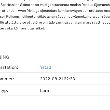
e Sparbanken Skåne söker väldigt strandnära medan Rescue Sjömansh
n stranden. Även frivilliga sjöräddare kom landvägen och stöttade med
tser. Polisens helikopter sökte av området med värmekamera och rädd
för att lättare se ett större område samt så var ytsimmare i vattnet o
er cirka 1,5 h avslutas söket.
NING
sstation:
Ystad
ommer:
2022-08-21 22:33
typ:
Larm