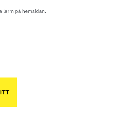
la larm på hemsidan.
.
ITT