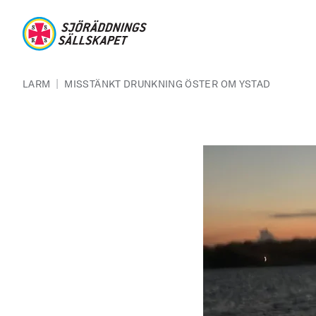
Hoppa till huvudinnehåll
Sjöräddningssällskapet
Länkstig
|
LARM
MISSTÄNKT DRUNKNING ÖSTER OM YSTAD