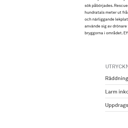
sök påbörjades. Rescu
hundratals meter ut frå
och närliggande lekpla
använde sig av drönare 
bryggorna i området. Eft
UTRYCK
Räddning
Larm ink
Uppdrags