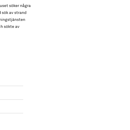
uset söker några
 sök av strand
ningstjänsten
ch sökte av