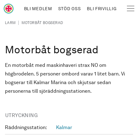
Hoppa till huvudinnehåll
BLI MEDLEM
STÖD OSS
BLI FRIVILLIG
Sjöräddningssällskapet
Länkstig
|
LARM
MOTORBÅT BOGSERAD
Motorbåt bogserad
En motorbåt med maskinhaveri strax NO om
högbrodelen. 5 personer ombord varav 1 litet barn. Vi
bogserar till Kalmar Marina och skjutsar sedan
personerna till sjöräddningsstationen.
UTRYCKNING
Räddningsstation:
Kalmar