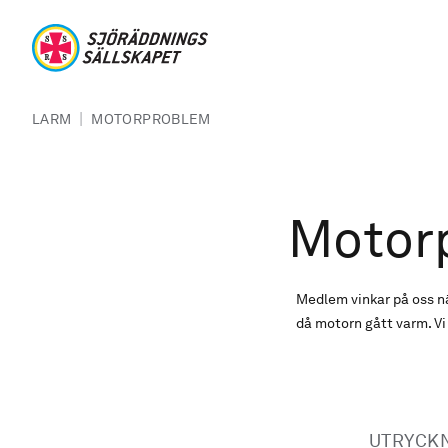
Hoppa till huvudinnehåll
Sjöräddningssällskapet
Länkstig
|
LARM
MOTORPROBLEM
Motor
Medlem vinkar på oss nä
då motorn gått varm. V
UTRYCK