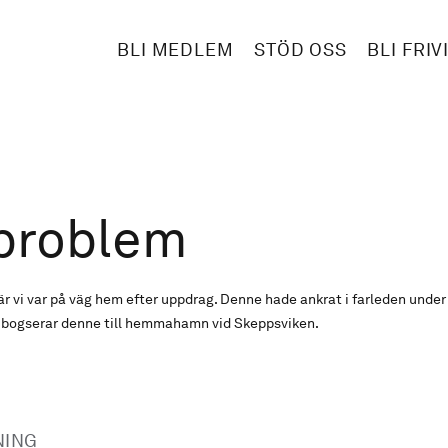
BLI MEDLEM
STÖD OSS
BLI FRIV
problem
r vi var på väg hem efter uppdrag. Denne hade ankrat i farleden unde
i bogserar denne till hemmahamn vid Skeppsviken.
NING