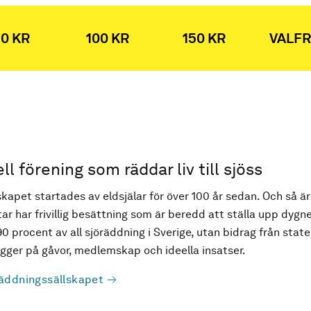
0 KR
100 KR
150 KR
VALFR
ell förening som räddar liv till sjöss
kapet startades av eldsjälar för över 100 år sedan. Och så är
ar har frivillig besättning som är beredd att ställa upp dygne
90 procent av all sjöräddning i Sverige, utan bidrag från state
ger på gåvor, medlemskap och ideella insatser.
äddningssällskapet