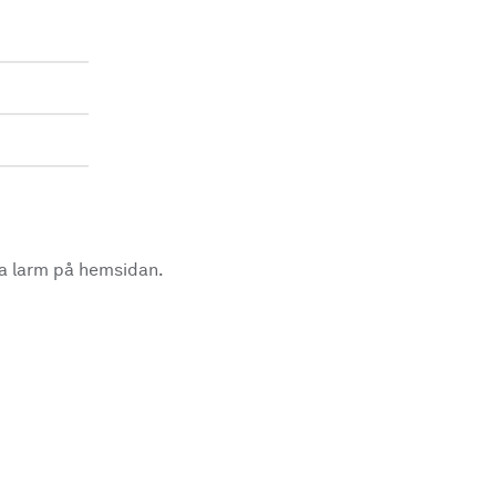
la larm på hemsidan.
.