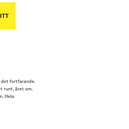
ITT
 det fortfarande.
t runt, året om.
n. Hela