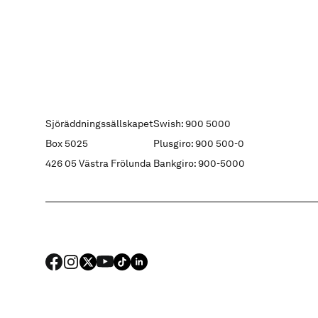
Sjöräddningssällskapet
Swish: 900 5000
Box 5025
Plusgiro: 900 500-0
426 05 Västra Frölunda
Bankgiro: 900-5000
FACEBOOK
Instagram
X
YouTube
TIKTOK
LINKED IN