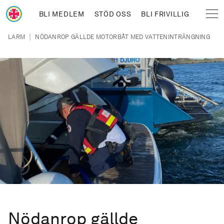
Hoppa till huvudinnehåll
BLI MEDLEM
STÖD OSS
BLI FRIVILLIG
Sjöräddningssällskapet
Länkstig
|
LARM
NÖDANROP GÄLLDE MOTORBÅT MED VATTENINTRÄNGNING
Nödanrop gällde