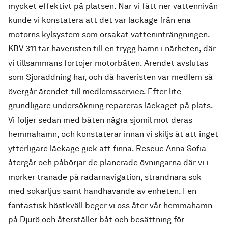
mycket effektivt på platsen. När vi fått ner vattennivån
kunde vi konstatera att det var läckage från ena
motorns kylsystem som orsakat vatteninträngningen.
KBV 311 tar haveristen till en trygg hamn i närheten, där
vi tillsammans förtöjer motorbåten. Ärendet avslutas
som Sjöräddning här, och då haveristen var medlem så
övergår ärendet till medlemsservice. Efter lite
grundligare undersökning repareras läckaget på plats.
Vi följer sedan med båten några sjömil mot deras
hemmahamn, och konstaterar innan vi skiljs åt att inget
ytterligare läckage gick att finna. Rescue Anna Sofia
återgår och påbörjar de planerade övningarna där vi i
mörker tränade på radarnavigation, strandnära sök
med sökarljus samt handhavande av enheten. I en
fantastisk höstkväll beger vi oss åter vår hemmahamn
på Djurö och återställer båt och besättning för