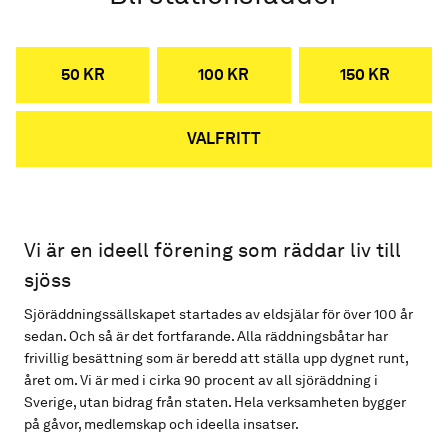
50 KR
100 KR
150 KR
VALFRITT
Vi är en ideell förening som räddar liv till
sjöss
Sjöräddningssällskapet startades av eldsjälar för över 100 år
sedan. Och så är det fortfarande. Alla räddningsbåtar har
frivillig besättning som är beredd att ställa upp dygnet runt,
året om. Vi är med i cirka 90 procent av all sjöräddning i
Sverige, utan bidrag från staten. Hela verksamheten bygger
på gåvor, medlemskap och ideella insatser.