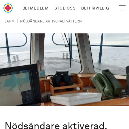
Hoppa till huvudinnehåll
BLI MEDLEM
STÖD OSS
BLI FRIVILLIG
Sjöräddningssällskapet
Länkstig
|
LARM
NÖDSÄNDARE AKTIVERAD, VÄTTERN
Nödsändare aktiverad,