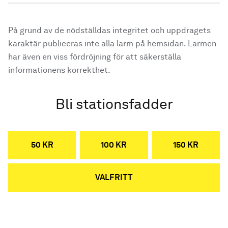
På grund av de nödställdas integritet och uppdragets
karaktär publiceras inte alla larm på hemsidan. Larmen
har även en viss fördröjning för att säkerställa
informationens korrekthet.
Bli stationsfadder
50 KR
100 KR
150 KR
VALFRITT