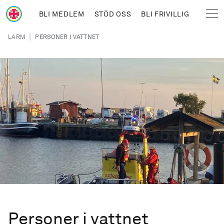
Hoppa till huvudinnehåll
BLI MEDLEM
STÖD OSS
BLI FRIVILLIG
Sjöräddningssällskapet
Länkstig
|
LARM
PERSONER I VATTNET
Personer i vattnet