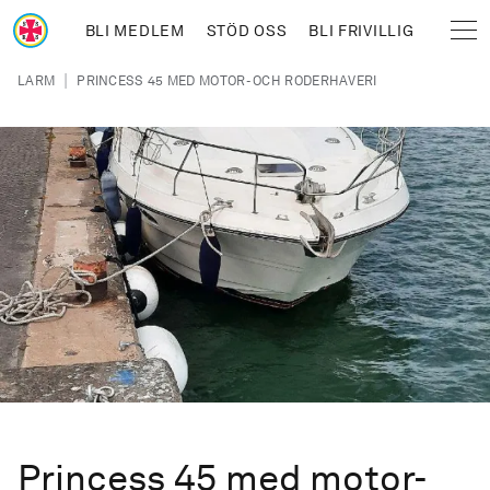
Hoppa till huvudinnehåll
BLI MEDLEM
STÖD OSS
BLI FRIVILLIG
Sjöräddningssällskapet
Länkstig
|
LARM
PRINCESS 45 MED MOTOR- OCH RODERHAVERI
Princess 45 med motor-