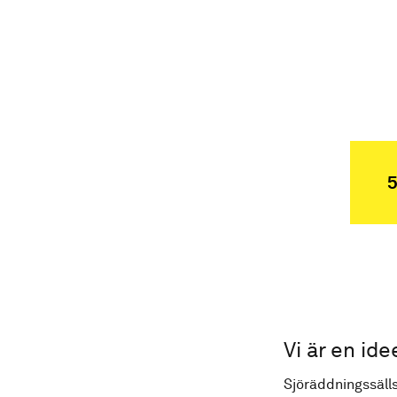
5
Vi är en ide
Sjöräddningssälls