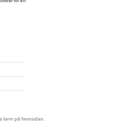
unkrar för att
la larm på hemsidan.
.