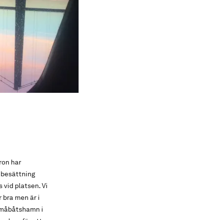
ron har
e besättning
 vid platsen. Vi
 bra men är i
 småbåtshamn i