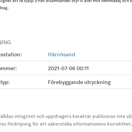
lighet att få hjälp. Efter avlämnandet styr vi åter mot hemmakaj och b
drag.
NING
sstation:
Härnösand
ommer:
2021-07-06 00:11
typ:
Förebyggande utryckning
älldas integritet och uppdragets karaktär publiceras inte al
ss fördröjning för att säkerställa informationens korrekthet