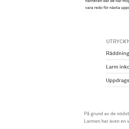
närheten där de har möj
vara redo för nästa upp
UTRYCK
Räddning
Larm ink
Uppdrags
På grund av de nödst
Larmen har även en vi