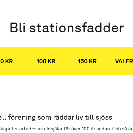
Bli stationsfadder
0 KR
100 KR
150 KR
VALFR
ell förening som räddar liv till sjöss
kapet startades av eldsjälar för över 100 år sedan. Och så är