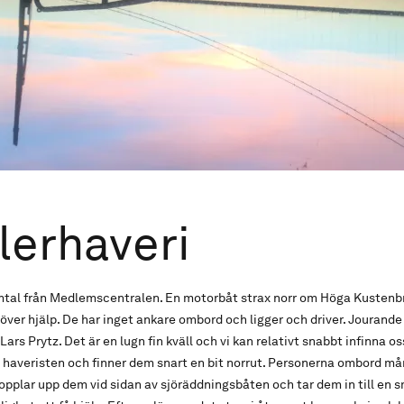
lerhaveri
tal från Medlemscentralen. En motorbåt strax norr om Höga Kustenb
över hjälp. De har inget ankare ombord och ligger och driver. Jourand
rs Prytz. Det är en lugn fin kväll och vi kan relativt snabbt infinna oss
haveristen och finner dem snart en bit norrut. Personerna ombord mår
kopplar upp dem vid sidan av sjöräddningsbåten och tar dem in till en