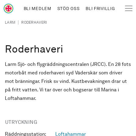
Hoppa till huvudinnehåll
BLI MEDLEM
STÖD OSS
BLI FRIVILLIG
Sjöräddningssällskapet
Länkstig
|
LARM
RODERHAVERI
Roderhaveri
Larm Sjö- och flygräddningscentralen (JRCC). En 28 fots
motorbåt med roderhaveri syd Väderskär som driver
mot bränningar. Frisk sv vind. Kustbevakningen drar ut
på fritt vatten. Vi tar över och bogserar till Marina i
Loftahammar.
UTRYCKNING
Räddningsstation:
Loftahammar