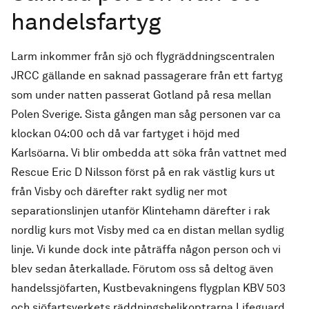
handelsfartyg
Larm inkommer från sjö och flygräddningscentralen
JRCC gällande en saknad passagerare från ett fartyg
som under natten passerat Gotland på resa mellan
Polen Sverige. Sista gången man såg personen var ca
klockan 04:00 och då var fartyget i höjd med
Karlsöarna. Vi blir ombedda att söka från vattnet med
Rescue Eric D Nilsson först på en rak västlig kurs ut
från Visby och därefter rakt sydlig ner mot
separationslinjen utanför Klintehamn därefter i rak
nordlig kurs mot Visby med ca en distan mellan sydlig
linje. Vi kunde dock inte påträffa någon person och vi
blev sedan återkallade. Förutom oss så deltog även
handelssjöfarten, Kustbevakningens flygplan KBV 503
och sjöfartsverkets räddningshelikoptrarna Lifeguard