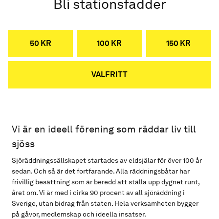
Bli stationsfadder
50 KR
100 KR
150 KR
VALFRITT
Vi är en ideell förening som räddar liv till
sjöss
Sjöräddningssällskapet startades av eldsjälar för över 100 år
sedan. Och så är det fortfarande. Alla räddningsbåtar har
frivillig besättning som är beredd att ställa upp dygnet runt,
året om. Vi är med i cirka 90 procent av all sjöräddning i
Sverige, utan bidrag från staten. Hela verksamheten bygger
på gåvor, medlemskap och ideella insatser.