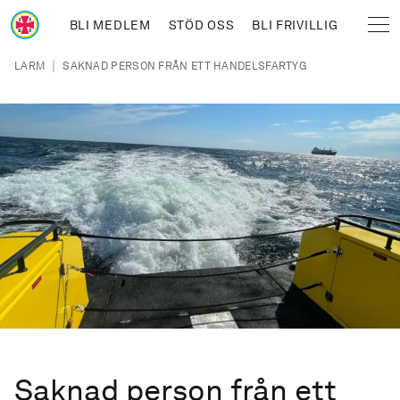
Hoppa till huvudinnehåll
BLI MEDLEM
STÖD OSS
BLI FRIVILLIG
Sjöräddningssällskapet
Länkstig
|
LARM
SAKNAD PERSON FRÅN ETT HANDELSFARTYG
Saknad person från ett