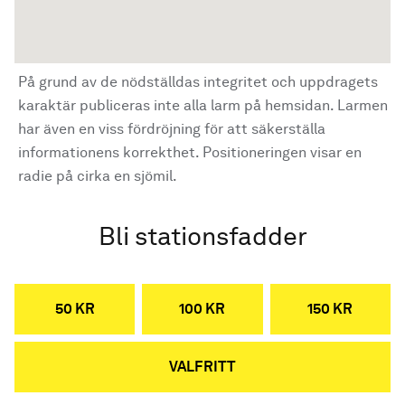
På grund av de nödställdas integritet och uppdragets
karaktär publiceras inte alla larm på hemsidan. Larmen
har även en viss fördröjning för att säkerställa
informationens korrekthet. Positioneringen visar en
radie på cirka en sjömil.
Bli stationsfadder
50 KR
100 KR
150 KR
VALFRITT