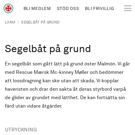
Hoppa till huvudinnehåll
BLI MEDLEM
STÖD OSS
BLI FRIVILLIG
Sjöräddningssällskapet
Länkstig
|
LARM
SEGELBÅT PÅ GRUND
Segelbåt på grund
En segelbåt som gått lätt på grund öster Malmön. Vi går
med Rescue Mærsk Mc-kinney Møller och bedömmer
att lossdragning kan ske utan att skada. Vi kopplar
haveristen och drar den sakta åt deras styrbord varpå
de glider av grundet med lätthet. De kan fortsätta sin
färd utan vidare åtgärder.
UTRYCKNING