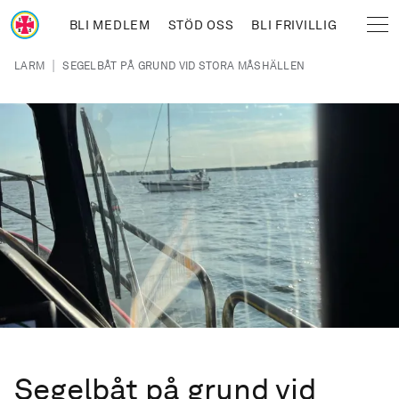
Hoppa till huvudinnehåll
BLI MEDLEM
STÖD OSS
BLI FRIVILLIG
Sjöräddningssällskapet
Länkstig
|
LARM
SEGELBÅT PÅ GRUND VID STORA MÅSHÄLLEN
Segelbåt på grund vid