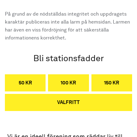
På grund av de nödställdas integritet och uppdragets
karaktär publiceras inte alla larm på hemsidan. Larmen
har även en viss fördröjning för att säkerställa
informationens korrekthet.
Bli stationsfadder
50 KR
100 KR
150 KR
VALFRITT
Vi är en ideell förening som räddar liv till