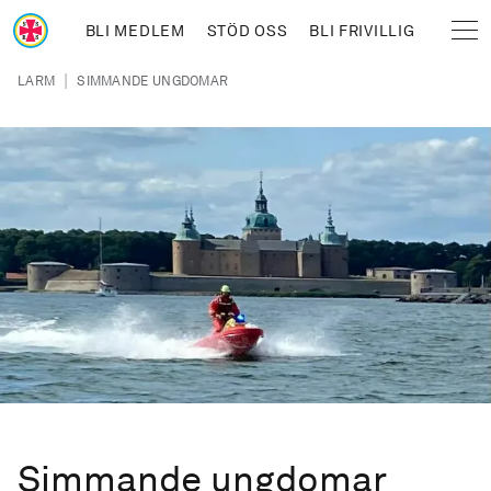
Hoppa till huvudinnehåll
BLI MEDLEM
STÖD OSS
BLI FRIVILLIG
Sjöräddningssällskapet
Länkstig
|
LARM
SIMMANDE UNGDOMAR
Simmande ungdomar