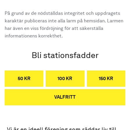
På grund av de nödställdas integritet och uppdragets
karaktär publiceras inte alla larm på hemsidan. Larmen
har även en viss fördröjning för att säkerställa
informationens korrekthet.
Bli stationsfadder
50 KR
100 KR
150 KR
VALFRITT
Vi är en ideell förening som räddar liv till