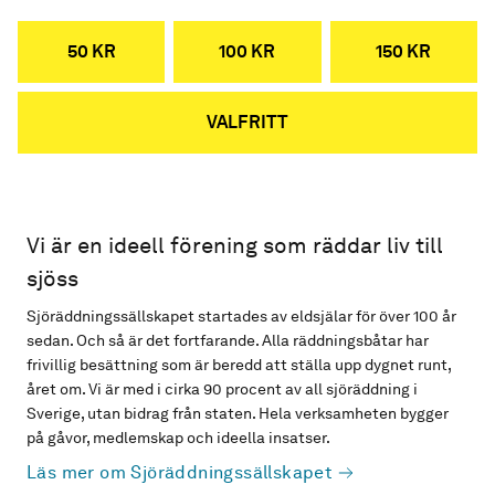
50 KR
100 KR
150 KR
VALFRITT
Vi är en ideell förening som räddar liv till
sjöss
Sjöräddningssällskapet startades av eldsjälar för över 100 år
sedan. Och så är det fortfarande. Alla räddningsbåtar har
frivillig besättning som är beredd att ställa upp dygnet runt,
året om. Vi är med i cirka 90 procent av all sjöräddning i
Sverige, utan bidrag från staten. Hela verksamheten bygger
på gåvor, medlemskap och ideella insatser.
Läs mer om Sjöräddningssällskapet