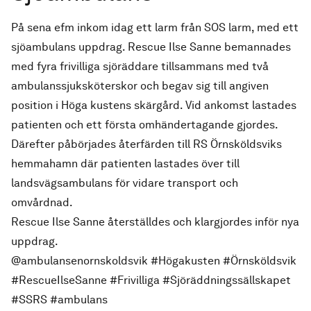
På sena efm inkom idag ett larm från SOS larm, med ett
sjöambulans uppdrag. Rescue Ilse Sanne bemannades
med fyra frivilliga sjöräddare tillsammans med två
ambulanssjuksköterskor och begav sig till angiven
position i Höga kustens skärgård. Vid ankomst lastades
patienten och ett första omhändertagande gjordes.
Därefter påbörjades återfärden till RS Örnsköldsviks
hemmahamn där patienten lastades över till
landsvägsambulans för vidare transport och
omvårdnad.
Rescue Ilse Sanne återställdes och klargjordes inför nya
uppdrag.
@ambulansenornskoldsvik #Högakusten #Örnsköldsvik
#RescueIlseSanne #Frivilliga #Sjöräddningssällskapet
#SSRS #ambulans