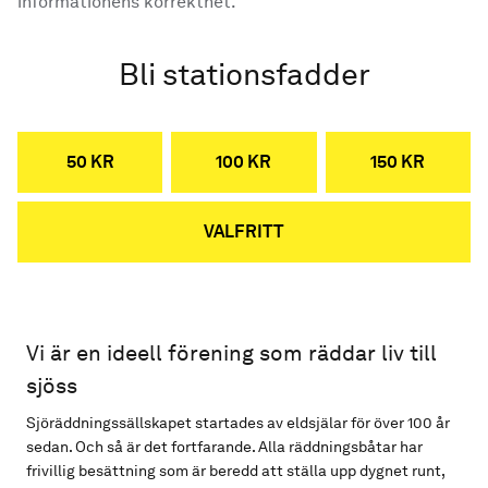
informationens korrekthet.
Bli stationsfadder
50 KR
100 KR
150 KR
VALFRITT
Vi är en ideell förening som räddar liv till
sjöss
Sjöräddningssällskapet startades av eldsjälar för över 100 år
sedan. Och så är det fortfarande. Alla räddningsbåtar har
frivillig besättning som är beredd att ställa upp dygnet runt,