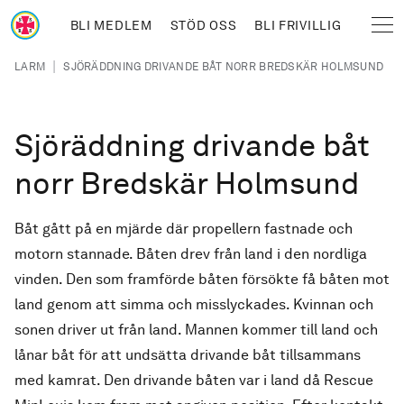
Hoppa till huvudinnehåll
BLI MEDLEM
STÖD OSS
BLI FRIVILLIG
Sjöräddningssällskapet
Länkstig
|
LARM
SJÖRÄDDNING DRIVANDE BÅT NORR BREDSKÄR HOLMSUND
Sjöräddning drivande båt
norr Bredskär Holmsund
Båt gått på en mjärde där propellern fastnade och
motorn stannade. Båten drev från land i den nordliga
vinden. Den som framförde båten försökte få båten mot
land genom att simma och misslyckades. Kvinnan och
sonen driver ut från land. Mannen kommer till land och
lånar båt för att undsätta drivande båt tillsammans
med kamrat. Den drivande båten var i land då Rescue