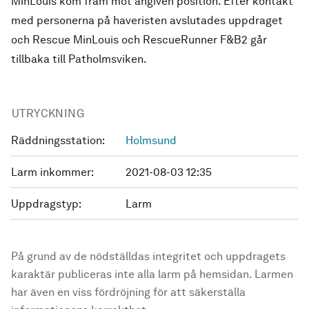
MinLouis kom fram mot angiven position. Efter kontakt
med personerna på haveristen avslutades uppdraget
och Rescue MinLouis och RescueRunner F&B2 går
tillbaka till Patholmsviken.
UTRYCKNING
Räddningsstation:
Holmsund
Larm inkommer:
2021-08-03 12:35
Uppdragstyp:
Larm
På grund av de nödställdas integritet och uppdragets
karaktär publiceras inte alla larm på hemsidan. Larmen
har även en viss fördröjning för att säkerställa