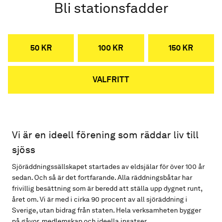
Bli stationsfadder
50 KR
100 KR
150 KR
VALFRITT
Vi är en ideell förening som räddar liv till
sjöss
Sjöräddningssällskapet startades av eldsjälar för över 100 år
sedan. Och så är det fortfarande. Alla räddningsbåtar har
frivillig besättning som är beredd att ställa upp dygnet runt,
året om. Vi är med i cirka 90 procent av all sjöräddning i
Sverige, utan bidrag från staten. Hela verksamheten bygger
på gåvor, medlemskap och ideella insatser.