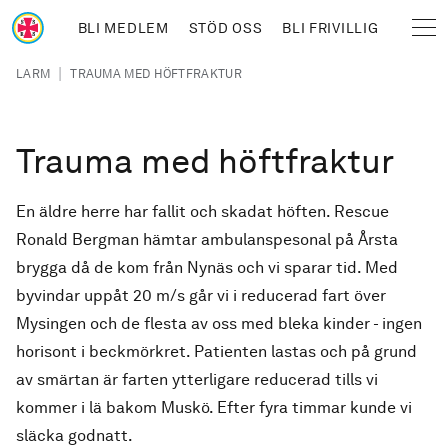
Hoppa till huvudinnehåll
BLI MEDLEM
STÖD OSS
BLI FRIVILLIG
Sjöräddningssällskapet
Länkstig
|
LARM
TRAUMA MED HÖFTFRAKTUR
Trauma med höftfraktur
En äldre herre har fallit och skadat höften. Rescue
Ronald Bergman hämtar ambulanspesonal på Årsta
brygga då de kom från Nynäs och vi sparar tid. Med
byvindar uppåt 20 m/s går vi i reducerad fart över
Mysingen och de flesta av oss med bleka kinder - ingen
horisont i beckmörkret. Patienten lastas och på grund
av smärtan är farten ytterligare reducerad tills vi
kommer i lä bakom Muskö. Efter fyra timmar kunde vi
släcka godnatt.