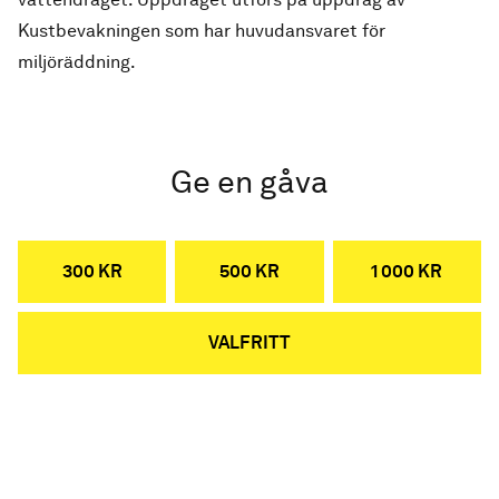
Kustbevakningen som har huvudansvaret för
miljöräddning.
Ge en gåva
300 KR
500 KR
1 000 KR
VALFRITT