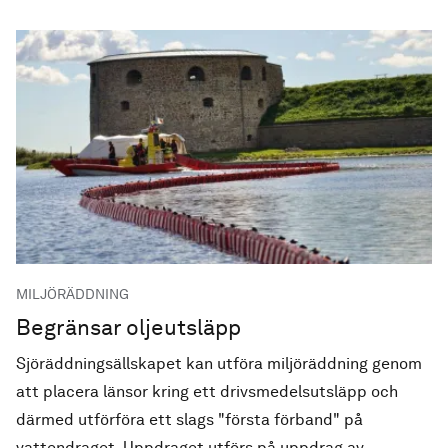
MILJÖRÄDDNING
Begränsar oljeutsläpp
Sjöräddningsällskapet kan utföra miljöräddning genom
att placera länsor kring ett drivsmedelsutsläpp och
därmed utförföra ett slags "första förband" på
vattendraget. Uppdraget utförs på uppdrag av