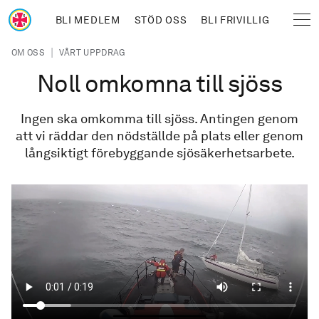
Hoppa till huvudinnehåll
BLI MEDLEM
STÖD OSS
BLI FRIVILLIG
Sjöräddningssällskapet
Länkstig
|
OM OSS
VÅRT UPPDRAG
Noll omkomna till sjöss
Ingen ska omkomma till sjöss. Antingen genom
att vi räddar den nödställde på plats eller genom
långsiktigt förebyggande sjösäkerhetsarbete.