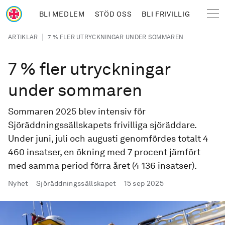
Hoppa till huvudinnehåll
BLI MEDLEM
STÖD OSS
BLI FRIVILLIG
Sjöräddningssällskapet
Länkstig
|
ARTIKLAR
7 % FLER UTRYCKNINGAR UNDER SOMMAREN
7 % fler utryckningar
under sommaren
Sommaren 2025 blev intensiv för
Sjöräddningssällskapets frivilliga sjöräddare.
Under juni, juli och augusti genomfördes totalt 4
460 insatser, en ökning med 7 procent jämfört
med samma period förra året (4 136 insatser).
Publicerad
Nyhet
Sjöräddningssällskapet
15 sep 2025