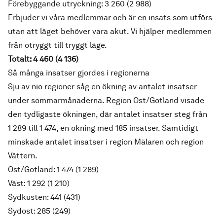
Förebyggande utryckning: 3 260 (2 988)
Erbjuder vi våra medlemmar och är en insats som utförs
utan att läget behöver vara akut. Vi hjälper medlemmen
från otryggt till tryggt läge.
Totalt: 4 460 (4 136)
Så många insatser gjordes i regionerna
Sju av nio regioner såg en ökning av antalet insatser
under sommarmånaderna. Region Ost/Gotland visade
den tydligaste ökningen, där antalet insatser steg från
1 289 till 1 474, en ökning med 185 insatser. Samtidigt
minskade antalet insatser i region Mälaren och region
Vättern.
Ost/Gotland: 1 474 (1 289)
Väst: 1 292 (1 210)
Sydkusten: 441 (431)
Sydost: 285 (249)