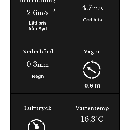
och riktning
4.7
m/s
2.6
m/s
God bris
Lätt bris
från
Syd
Nederbörd
Vågor
0.3
mm
Regn
0.6
m
Lufttryck
Vattentemp
16.3
°C