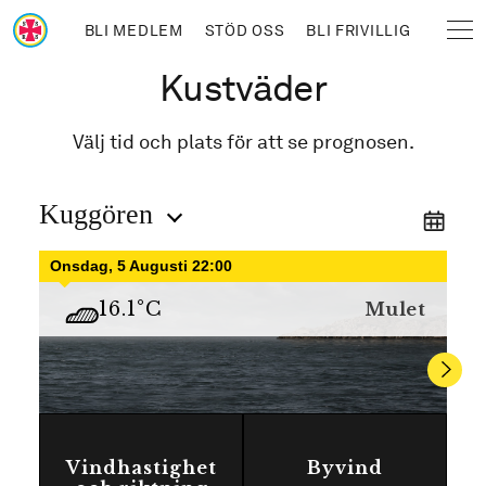
Hoppa till huvudinnehåll
BLI MEDLEM
STÖD OSS
BLI FRIVILLIG
Sjöräddningssällskapet
Länkstig
Kustväder
Välj tid och plats för att se prognosen.
Kuggören
Onsdag, 5 Augusti 22:00
16.1
°C
Mulet
Vindhastighet
Byvind