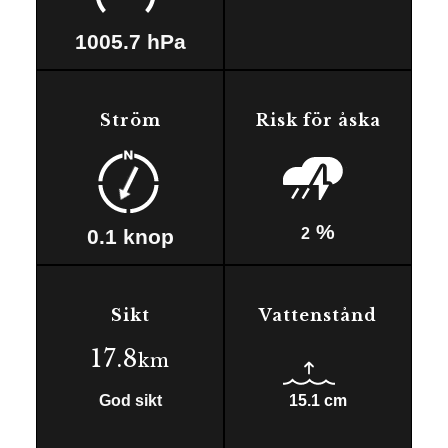
1005.7
hPa
Ström
Risk för åska
%
0.1
knop
2
Sikt
Vattenstånd
17.8
km
God sikt
15.1
cm