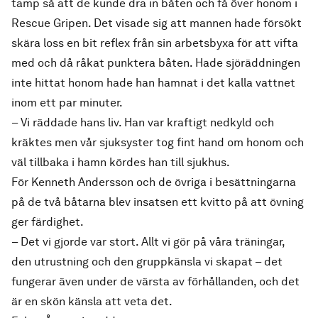
tamp så att de kunde dra in båten och få över honom i
Rescue Gripen. Det visade sig att mannen hade försökt
skära loss en bit reflex från sin arbetsbyxa för att vifta
med och då råkat punktera båten. Hade sjöräddningen
inte hittat honom hade han hamnat i det kalla vattnet
inom ett par minuter.
– Vi räddade hans liv. Han var kraftigt nedkyld och
kräktes men vår sjuksyster tog fint hand om honom och
väl tillbaka i hamn kördes han till sjukhus.
För Kenneth Andersson och de övriga i besättningarna
på de två båtarna blev insatsen ett kvitto på att övning
ger färdighet.
– Det vi gjorde var stort. Allt vi gör på våra träningar,
den utrustning och den gruppkänsla vi skapat – det
fungerar även under de värsta av förhållanden, och det
är en skön känsla att veta det.