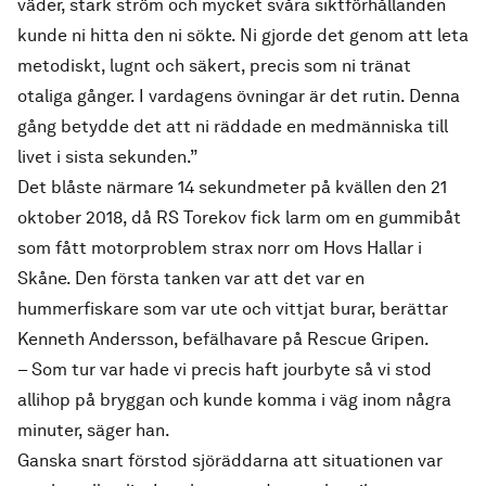
väder, stark ström och mycket svåra siktförhållanden
kunde ni hitta den ni sökte. Ni gjorde det genom att leta
metodiskt, lugnt och säkert, precis som ni tränat
otaliga gånger. I vardagens övningar är det rutin. Denna
gång betydde det att ni räddade en medmänniska till
livet i sista sekunden.”
Det blåste närmare 14 sekundmeter på kvällen den 21
oktober 2018, då RS Torekov fick larm om en gummibåt
som fått motorproblem strax norr om Hovs Hallar i
Skåne. Den första tanken var att det var en
hummerfiskare som var ute och vittjat burar, berättar
Kenneth Andersson, befälhavare på Rescue Gripen.
– Som tur var hade vi precis haft jourbyte så vi stod
allihop på bryggan och kunde komma i väg inom några
minuter, säger han.
Ganska snart förstod sjöräddarna att situationen var