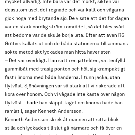
mycket allvarlig. Inte bara var det mörkt, sikten var
dessutom usel, det regnade och var kallt och vågarna
gick höga med brytande sjö. De visste att det för dagen
var en stark nordlig ström i området, så det blev svårt
att bedöma var de skulle börja leta. Efter att även RS
Grötvik kallats ut och de båda stationerna tillsammans
sökte metodiskt lyckades man hitta haveristen
– Det var overkligt. Han satt i en jätteliten, vattenfylld
gummibåt med trasig ponton och höll sig krampaktigt
fast i linorna med båda händerna. I tunn jacka, utan
flytväst. Sjöhävningen var så stark att vi riskerade att
köra över honom. Och vi vågade inte kasta över någon
flytväst – hade han släppt taget om linorna hade han
ramlat i, säger Kenneth Andersson.
Kenneth Andersson skrek åt mannen att sitta blick
stilla och lyckades till slut gå närmare och få över en