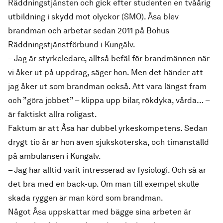
Räddningstjänsten och gick efter studenten en tvåårig
utbildning i skydd mot olyckor (SMO). Åsa blev
brandman och arbetar sedan 2011 på Bohus
Räddningstjänstförbund i Kungälv.
– Jag är styrkeledare, alltså befäl för brandmännen när
vi åker ut på uppdrag, säger hon. Men det händer att
jag åker ut som brandman också. Att vara längst fram
och ”göra jobbet” – klippa upp bilar, rökdyka, vårda… –
är faktiskt allra roligast.
Faktum är att Åsa har dubbel yrkeskompetens. Sedan
drygt tio år är hon även sjuksköterska, och timanställd
på ambulansen i Kungälv.
– Jag har alltid varit intresserad av fysiologi. Och så är
det bra med en back-up. Om man till exempel skulle
skada ryggen är man körd som brandman.
Något Åsa uppskattar med bägge sina arbeten är