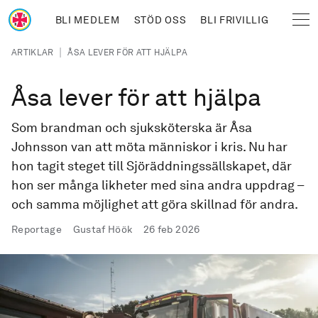
Hoppa till huvudinnehåll
BLI MEDLEM
STÖD OSS
BLI FRIVILLIG
Sjöräddningssällskapet
Länkstig
|
ARTIKLAR
ÅSA LEVER FÖR ATT HJÄLPA
Åsa lever för att hjälpa
Som brandman och sjuksköterska är Åsa
Johnsson van att möta människor i kris. Nu har
hon tagit steget till Sjöräddningssällskapet, där
hon ser många likheter med sina andra uppdrag –
och samma möjlighet att göra skillnad för andra.
Publicerad
Reportage
Gustaf Höök
26 feb 2026